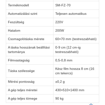
Termékmodell
SM-FZ-70
Automatizálási szint
Teljesen automatikus
Feszültség
220V
Hatalom
200W
Csomagolótáska mérete
60×70 mm (testreszabható)
A táska hosszának beállítási
0-9 cm (12 cm-ig
tartománya
testreszabható)
Filmvastagság
0,5-0,8 mm
Kész film hossza 8 cm (16
Táska szélessége
cm tekercs)
Mérési pontosság
±0,2 g
A gép teljes méretei
430×510×1400 mm
A gép teljes tömege
90 kg