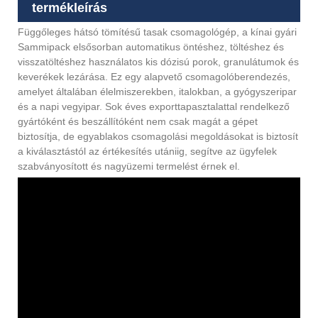
termékleírás
Függőleges hátsó tömítésű tasak csomagológép, a kínai gyári
Sammipack elsősorban automatikus öntéshez, töltéshez és
visszatöltéshez használatos kis dózisú porok, granulátumok és
keverékek lezárása. Ez egy alapvető csomagolóberendezés,
amelyet általában élelmiszerekben, italokban, a gyógyszeripar
és a napi vegyipar. Sok éves exporttapasztalattal rendelkező
gyártóként és beszállítóként nem csak magát a gépet
biztosítja, de egyablakos csomagolási megoldásokat is biztosít
a kiválasztástól az értékesítés utániig, segítve az ügyfelek
szabványosított és nagyüzemi termelést érnek el.