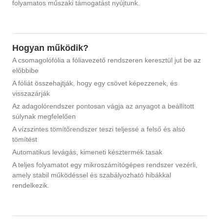
folyamatos műszaki támogatást nyújtunk.
Hogyan működik?
A csomagolófólia a fóliavezető rendszeren keresztül jut be az
előbbibe
A fóliát összehajtják, hogy egy csövet képezzenek, és
visszazárják
Az adagolórendszer pontosan vágja az anyagot a beállított
súlynak megfelelően
A vízszintes tömítőrendszer teszi teljessé a felső és alsó
tömítést
Automatikus levágás, kimeneti késztermék tasak
A teljes folyamatot egy mikroszámítógépes rendszer vezérli,
amely stabil működéssel és szabályozható hibákkal
rendelkezik.