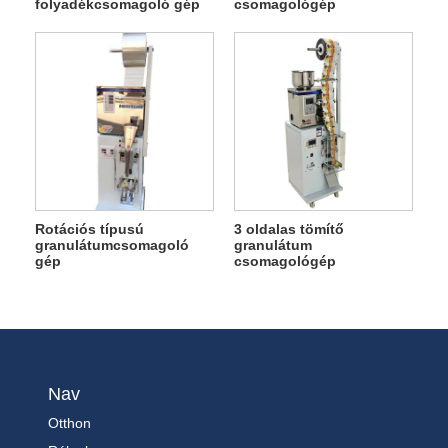
folyadékcsomagoló gép
csomagológép
Rotációs típusú
3 oldalas tömítő
granulátumcsomagoló
granulátum
gép
csomagológép
Nav
Otthon