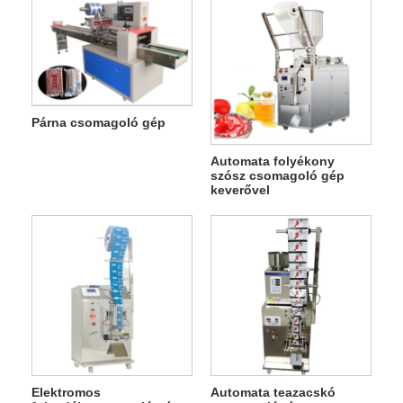
Párna csomagoló gép
Automata folyékony
szósz csomagoló gép
keverővel
Elektromos
Automata teazacskó