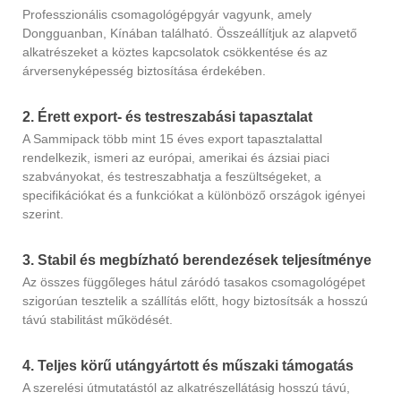
Professzionális csomagológépgyár vagyunk, amely
Dongguanban, Kínában található. Összeállítjuk az alapvető
alkatrészeket a köztes kapcsolatok csökkentése és az
árversenyképesség biztosítása érdekében.
2. Érett export- és testreszabási tapasztalat
A Sammipack több mint 15 éves export tapasztalattal
rendelkezik, ismeri az európai, amerikai és ázsiai piaci
szabványokat, és testreszabhatja a feszültségeket, a
specifikációkat és a funkciókat a különböző országok igényei
szerint.
3. Stabil és megbízható berendezések teljesítménye
Az összes függőleges hátul záródó tasakos csomagológépet
szigorúan tesztelik a szállítás előtt, hogy biztosítsák a hosszú
távú stabilitást működését.
4. Teljes körű utángyártott és műszaki támogatás
A szerelési útmutatástól az alkatrészellátásig hosszú távú,