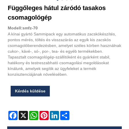
Függőleges hátul záródó tasakos
csomagológép
Modell:smfz-70
A kínai gyártó Sammipack egy automatikus zacskókészítés,
pontos mérés, töltés és visszazárás az egyik kis zacskós
csomagolóberendezésben, amelyet széles körben használnak
cukor-, kávé-, só-, por-, tea- és egyéb termékekben.
Tapasztalt csomagológép-szállítóként és gyárként stabil,
hatékony és testreszabható csomagolási megoldásokat
kínálunk, amelyek segítik az ügyfeleket a termék
konzisztenciájának növelésében.
Kérdés küldése
Facebook
X
WhatsApp
Pinterest
LinkedIn
Share