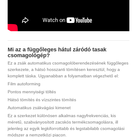
Mi az a függőleges hátul záródó tasak
csomagológép?
Ez a zsák automatikus csomagolóberendezésének függőleges
szerkezete, a hátsó hosszanti tömítésen keresztül, hogy a
komplett táska. Ugyanabban a folyamatban végezhető el:
Film autoforming
Pontos mennyiségi töltés
Hátsó tömítés és vízszintes tömítés
Automatikus zsákvágási kimenet
Ez a szerkezet különösen alkalmas nagyfrekvenciás, kis
méretű, szabványosított zacskós termékcsomagolásra, ill
jelenleg az egyik legkiforrottabb és legstabilabb csomagolási
módszer a nemzetközi piacon.