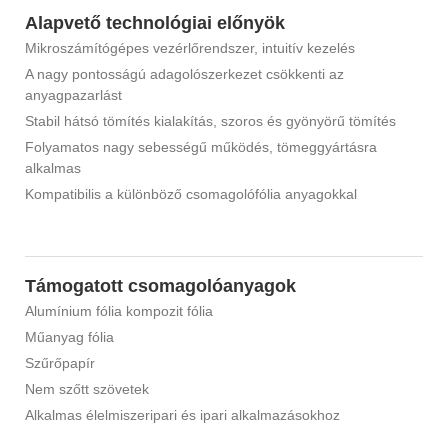
Alapvető technológiai előnyök
Mikroszámítógépes vezérlőrendszer, intuitív kezelés
A nagy pontosságú adagolószerkezet csökkenti az
anyagpazarlást
Stabil hátsó tömítés kialakítás, szoros és gyönyörű tömítés
Folyamatos nagy sebességű működés, tömeggyártásra
alkalmas
Kompatibilis a különböző csomagolófólia anyagokkal
Támogatott csomagolóanyagok
Alumínium fólia kompozit fólia
Műanyag fólia
Szűrőpapír
Nem szőtt szövetek
Alkalmas élelmiszeripari és ipari alkalmazásokhoz