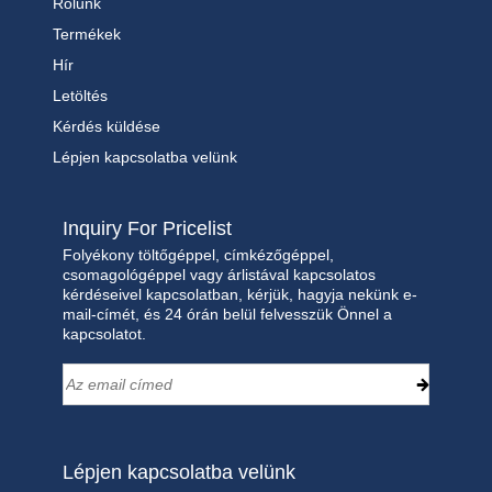
Rólunk
Termékek
Hír
Letöltés
Kérdés küldése
Lépjen kapcsolatba velünk
Inquiry For Pricelist
Folyékony töltőgéppel, címkézőgéppel,
csomagológéppel vagy árlistával kapcsolatos
kérdéseivel kapcsolatban, kérjük, hagyja nekünk e-
mail-címét, és 24 órán belül felvesszük Önnel a
kapcsolatot.
Lépjen kapcsolatba velünk