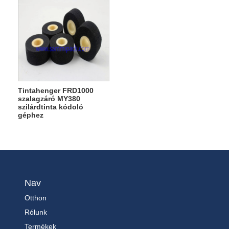
Tintahenger FRD1000
szalagzáró MY380
szilárdtinta kódoló
géphez
Nav
Otthon
Rólunk
Termékek