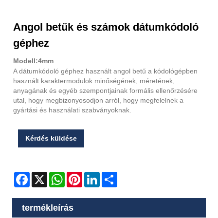
Angol betűk és számok dátumkódoló
géphez
Modell:4mm
A dátumkódoló géphez használt angol betű a kódológépben
használt karaktermodulok minőségének, méretének,
anyagának és egyéb szempontjainak formális ellenőrzésére
utal, hogy megbizonyosodjon arról, hogy megfelelnek a
gyártási és használati szabványoknak.
Kérdés küldése
Facebook
X
WhatsApp
Pinterest
LinkedIn
Share
termékleírás