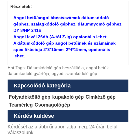
Részletek:
Angol betű/angol ábécé/számok dátumkódoló
géphez, szalagkódoló géphez, dátumnyomó géphez
DY-8/HP-241B
Angol levél 26db (A-tól Z-ig) opcionális lehet.
A dátumkódoló gép angol betűinek és számainak
specifikációja 2*3*15mm, 2*4*15mm, opcionális
lehet.
Hot Tags: Dátumkódoló gép beszállítója, angol betűk
dátumkódoló gyártója, egyedi számkódoló gép
Kapcsolódó kategória
Folyadéktöltő gép
kupakoló gép
Címkéző gép
Teamérleg
Csomagológép
Kérdés küldése
Kérdését az alábbi űrlapon adja meg. 24 órán belül
válaszolunk.