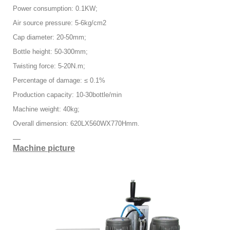
Power consumption: 0.1KW;
Air source pressure: 5-6kg/cm2
Cap diameter: 20-50mm;
Bottle height: 50-300mm;
Twisting force: 5-20N.m;
Percentage of damage: ≤ 0.1%
Production capacity: 10-30bottle/min
Machine weight: 40kg;
Overall dimension: 620LX560WX770Hmm
.
of
Machine picture