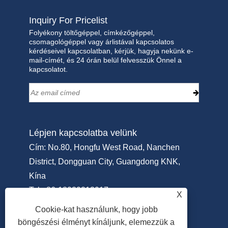
Inquiry For Pricelist
Folyékony töltőgéppel, címkézőgéppel,
csomagológéppel vagy árlistával kapcsolatos
kérdéseivel kapcsolatban, kérjük, hagyja nekünk e-
mail-címét, és 24 órán belül felvesszük Önnel a
kapcsolatot.
Lépjen kapcsolatba velünk
Cím: No.80, Hongfu West Road, Nanchen
District, Dongguan City, Guangdong KNK,
Kína
Tel:
+86-18929213917
X
Telefon:
+86-769-22311951
Cookie-kat használunk, hogy jobb
Email:
Info@sammipack.com
böngészési élményt kínáljunk, elemezzük a