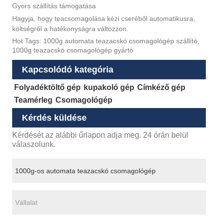
Gyors szállítás támogatása
Hagyja, hogy teacsomagolása kézi cseréből automatikusra,
költségről a hatékonyságra változzon.
Hot Tags: 1000g automata teazacskó csomagológép szállító,
1000g teazacskó csomagológép gyártó
Kapcsolódó kategória
Folyadéktöltő gép
kupakoló gép
Címkéző gép
Teamérleg
Csomagológép
Kérdés küldése
Kérdését az alábbi űrlapon adja meg. 24 órán belül
válaszolunk.