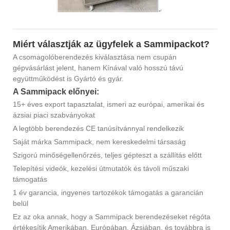
Miért választják az ügyfelek a Sammipackot?
A csomagolóberendezés kiválasztása nem csupán
gépvásárlást jelent, hanem Kínával való hosszú távú
együttműködést is Gyártó és gyár.
A Sammipack előnyei:
15+ éves export tapasztalat, ismeri az európai, amerikai és
ázsiai piaci szabványokat
A legtöbb berendezés CE tanúsítvánnyal rendelkezik
Saját márka Sammipack, nem kereskedelmi társaság
Szigorú minőségellenőrzés, teljes gépteszt a szállítás előtt
Telepítési videók, kezelési útmutatók és távoli műszaki
támogatás
1 év garancia, ingyenes tartozékok támogatás a garancián
belül
Ez az oka annak, hogy a Sammipack berendezéseket régóta
értékesítik Amerikában, Európában, Ázsiában, és továbbra is