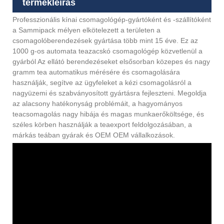
termékleírás
Professzionális kínai csomagológép-gyártóként és -szállítóként
a Sammipack mélyen elkötelezett a területen a
csomagolóberendezések gyártása több mint 15 éve. Ez az
1000 g-os automata teazacskó csomagológép közvetlenül a
gyárból Az ellátó berendezéseket elsősorban közepes és nagy
gramm tea automatikus mérésére és csomagolására
használják, segítve az ügyfeleket a kézi csomagolásról a
nagyüzemi és szabványosított gyártásra fejleszteni. Megoldja
az alacsony hatékonyság problémáit, a hagyományos
teacsomagolás nagy hibája és magas munkaerőköltsége, és
széles körben használják a teaexport feldolgozásában, a
márkás teában gyárak és OEM OEM vállalkozások.