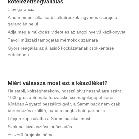
kötelezettségvállalás
1 év garancia
A nem ember által sérült alkatrészek ingyenes cseréje a
garancián belül
Adja meg a működési videót és az angol nyelvű kézikönyvet
Távoli műszaki támogatás mérnökök számára
Gyors reagálás az állásidő kockázatának csökkentése
érdekében
Miért válassza most ezt a készüléket?
Ha stabil, költséghatékony, hosszú távú használatra szánt
1000 g-os automata teazacskó csomagológépet keres
Kínában A gyártó beszállító gyár, a Sammipack nem csak
berendezés szállító, hanem megbízható partner is.
Lépjen kapcsolatba a Sammipackkal most:
Szakmai kiválasztási tanácsadás
ésszerű árajánlat séma