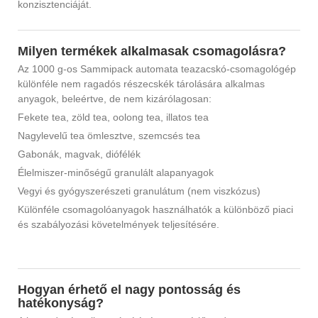
konzisztenciáját.
Milyen termékek alkalmasak csomagolásra?
Az 1000 g-os Sammipack automata teazacskó-csomagológép
különféle nem ragadós részecskék tárolására alkalmas
anyagok, beleértve, de nem kizárólagosan:
Fekete tea, zöld tea, oolong tea, illatos tea
Nagylevelű tea ömlesztve, szemcsés tea
Gabonák, magvak, diófélék
Élelmiszer-minőségű granulált alapanyagok
Vegyi és gyógyszerészeti granulátum (nem viszkózus)
Különféle csomagolóanyagok használhatók a különböző piaci
és szabályozási követelmények teljesítésére.
Hogyan érhető el nagy pontosság és
hatékonyság?