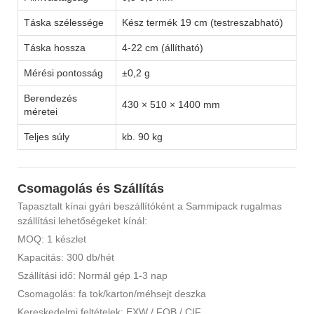
Táska szélessége
Kész termék 19 cm (testreszabható)
Táska hossza
4-22 cm (állítható)
Mérési pontosság
±0,2 g
Berendezés
430 × 510 × 1400 mm
méretei
Teljes súly
kb. 90 kg
Csomagolás és Szállítás
Tapasztalt kínai gyári beszállítóként a Sammipack rugalmas
szállítási lehetőségeket kínál:
MOQ: 1 készlet
Kapacitás: 300 db/hét
Szállítási idő: Normál gép 1-3 nap
Csomagolás: fa tok/karton/méhsejt deszka
Kereskedelmi feltételek: EXW / FOB / CIF