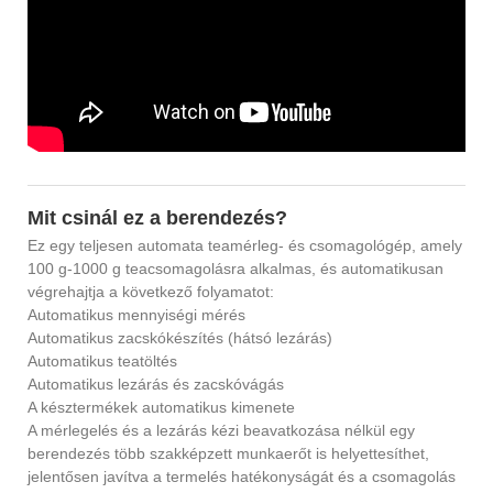
Mit csinál ez a berendezés?
Ez egy teljesen automata teamérleg- és csomagológép, amely
100 g-1000 g teacsomagolásra alkalmas, és automatikusan
végrehajtja a következő folyamatot:
Automatikus mennyiségi mérés
Automatikus zacskókészítés (hátsó lezárás)
Automatikus teatöltés
Automatikus lezárás és zacskóvágás
A késztermékek automatikus kimenete
A mérlegelés és a lezárás kézi beavatkozása nélkül egy
berendezés több szakképzett munkaerőt is helyettesíthet,
jelentősen javítva a termelés hatékonyságát és a csomagolás