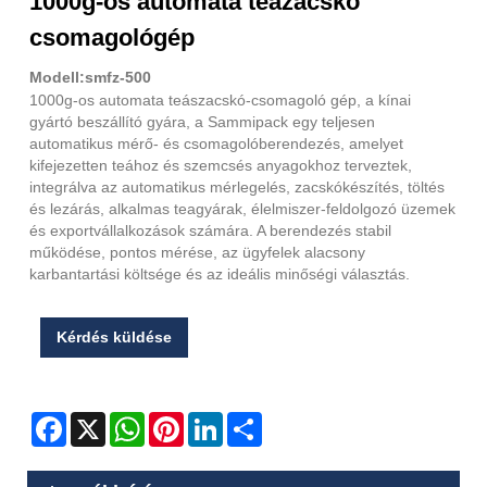
1000g-os automata teazacskó
csomagológép
Modell:smfz-500
1000g-os automata teászacskó-csomagoló gép, a kínai
gyártó beszállító gyára, a Sammipack egy teljesen
automatikus mérő- és csomagolóberendezés, amelyet
kifejezetten teához és szemcsés anyagokhoz terveztek,
integrálva az automatikus mérlegelés, zacskókészítés, töltés
és lezárás, alkalmas teagyárak, élelmiszer-feldolgozó üzemek
és exportvállalkozások számára. A berendezés stabil
működése, pontos mérése, az ügyfelek alacsony
karbantartási költsége és az ideális minőségi választás.
Kérdés küldése
Facebook
X
WhatsApp
Pinterest
LinkedIn
Share