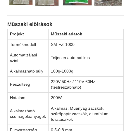
Műszaki előírások
Projekt
Műszaki adatok
Termékmodell
SM-FZ-1000
Automatizálási
Teljesen automatikus
szint
Alkalmazható súly
100g-1000g
220V 50Hz / 110V 60Hz
Feszültség
(testreszabható)
Hatalom
200W
Alkalmas: Műanyag zacskók,
Alkalmazható
szűrőpapír zacskók, alumínium
csomagolóanyagok
fóliatasakok
Filmvastagság
0,5-0,8 mm