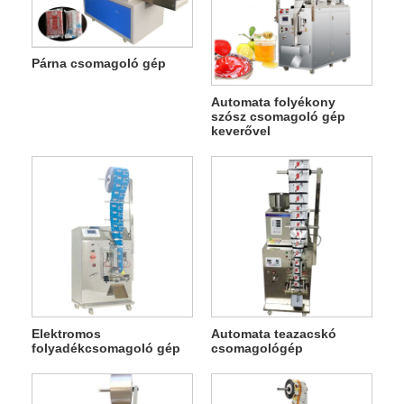
Párna csomagoló gép
Automata folyékony
szósz csomagoló gép
keverővel
Elektromos
Automata teazacskó
folyadékcsomagoló gép
csomagológép